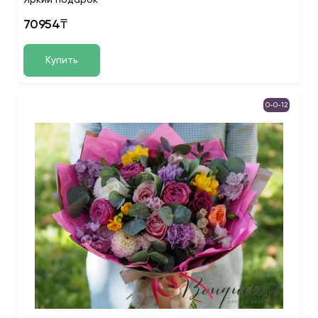
Яркий подарок
70954₸
Купить
0-0-12